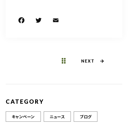
※撮影中は電話に出られない場合がございます
F
T
E
共
a
w
m
有
メールでのお問い合わせ
c
it
ai
e
te
l
b
r
NEXT
o
o
k
CATEGORY
キャンペーン
ニュース
ブログ